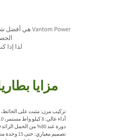
Vantom Power ه
الحصول عل
لذا إذا كنت 
Vantom مزايا بط
تركيب مرن: مثبت على الحائط، 
أداء عالي: 8 كيلو واط مستمر، 10 كيلو واط ذروة لكل وحدة
آمن وطويل الأمد: بطارية LiFePO₄، 6000 دورة عند 80% من الحمل الزائد
تصميم معياري: حتى 15 وحدة متوازية