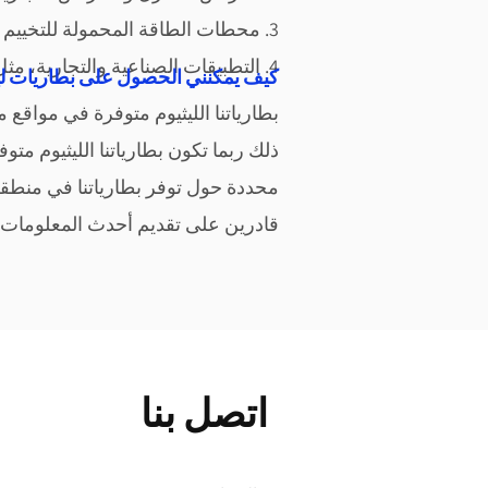
3. محطات الطاقة المحمولة للتخييم والأنشطة في الهواء الطلق وحالات الطوارئ.
4. التطبيقات الصناعية والتجارية، مثل رافعات الشوك ومعدات البناء والطاقة الاحتياطية للاتصالات
كيف يمكنني الحصول على بطاريات ليثي
بطارياتنا الليثيوم متوفرة في مواقع 
ذلك ربما تكون بطارياتنا الليثيوم متو
محددة حول توفر بطارياتنا في منطقة 
قادرين على تقديم
أحدث المعلومات 
اتصل بنا