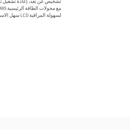
إدارة ذكية: نظام إدارة بطارية مدمج بتقنية WiFi، تشخيص عن بُعد، إعادة 
تكامل سهل: يدعم CAN وRS485 مع محولات الطاقة الرئيسية
سهل الاستخدام: شاشة LCD لسهولة المراقبة