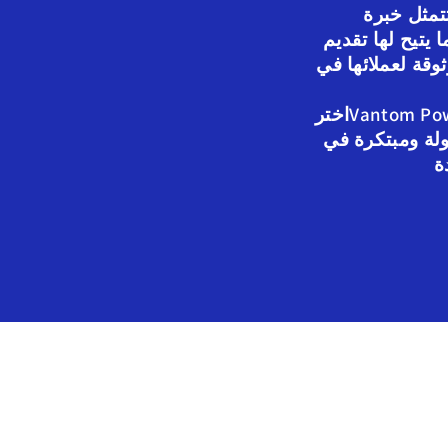
مثل خبرة Vantom Power في تصنيع
 يتيح لها تقديم
وقة لعملائها في
اخترVantom Power للحصول على بطاريات
ولة ومبتكرة في
ة