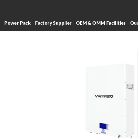
l
Power Pack
Factory Supplier
OEM & OMM Facilities
Qua
أفضل بطاريات ا
هي الشركة الرائدة في مجا
الطاقة والبطاريات في العر
سنوات في صناعة أنظمة تخز
أثبتت نفسها كمُصنّع ومورّد 
لبطاريات الليثيوم الى العرا
تت
وتوريد بطاريات الليثيوم، مما