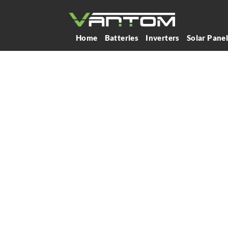
Home
Batteries
Inverters
Solar Pane
لليثيوم في العراق
ل نظم تخزين
اق
تتمتع Vantom Power بخبرة تزيد عن 10
ين الطاقة، وقد
موثوق به
ق
مثل خبرة Vantom Power في تصنيع
 يتيح لها تقديم