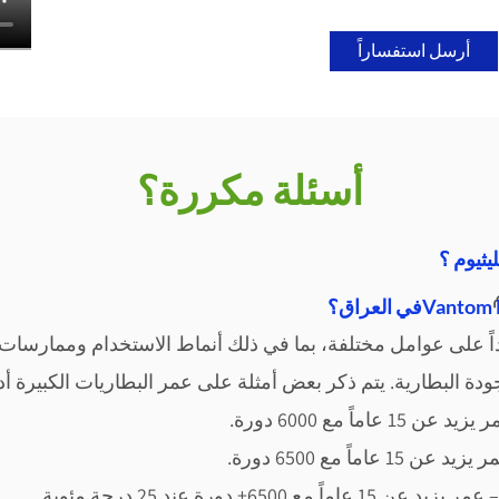
أرسل استفساراً
أسئلة مكررة؟
يثيوم ؟
ً
على عوامل مختلفة، بما في
ذلك أنماط الاستخدام وممارسات ا
ودة البطارية. يتم ذكر بعض أمثلة على عمر البطاريات الكبيرة أدن
اً مع 60
00 دورة.
اً مع 6500 دورة.
اً مع 6500+ دورة عند 25 درجة مئوية.