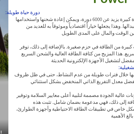
دورة حياة طويلة:
 يزيد عن 6000 دورة
، ويمكن إعادة شحنها واستخدامها
الها. وهذا يجعلها خيار
اً اقتصادياً وموثوقاً به للعديد من
ين الوقت والمال على المدى الطويل
كبيرة من الطاقة في حزم صغيرة. بالإضافة إلى ذلك، توفر
ع. هذا المزيج من كثافة الطاقة العالية والشحن السريع
مفضل لتشغيل الأجهزة الإلكترونية الحديثة
شغيلية:
حنها خلال فترات طويلة من عدم النشاط، حتى في ظل ظروف
ضل معدل التفريغ الذاتي المنخفض بشكل استثنائي
ت عالية الجودة مصممة لتلبية أعلى معايير السلامة وتوفير
ضافة إلى ذلك، فهي مدعومة بضمان شامل. تثبت هذه
 بشكل خاص في تطبيقات الطاقة الاحتياطية وأجهزة الطوارئ،
الغ الأهمية