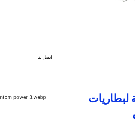
منتجات بأسعار معقولة وموث
العراق
ليثيوم موثوقة وبأسعار معق
العراق
اتصل بنا
 لبطاريات