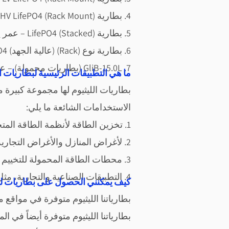
4. بطارية HV LifePO4 (Rack Mount) – عمر يزيد عن 15 عام
5. بطارية LifePO4 (Stacked) – عمر يزيد عن 15 عام
6. بطارية نوع (Rack) (عالية الجهد) LifePO4 – عمر يزيد عن 15 عام
7. GliB-15.0L (بطاريات محمولة) – عمر يزيد عن 15 عام
في العراق؟Vantom Power ما هي التطبيقات الرئيسية لبطاريا
بطاريات الليثيوم لها مجموعة كبيرة 
الاستخدامات الشائعة ما يلي:
1. تخزين الطاقة لأن
ظمة الطاقة المتج
2. لأغراض المنازل والأغراض التجارية.
3. محطات الطاقة المحمولة للتخييم والأنشطة في الهواء الطلق و
4. التطبيقات الصناعية والتجارية، مثل رافعات الشوك ومعدات البناء والطاقة الاحتياطية للاتصالات.
كيف يمكنني الحصول على بطاريات ليث
بطارياتنا الليثيوم متوفرة في مواقع 
بطارياتنا الليثيوم متوفرة أيضاً في