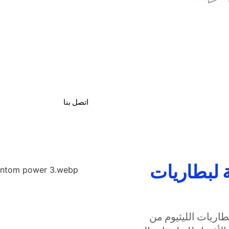
منتجات بأسعار معقولة وموث
كينيا
ليثيوم موثوقة وبأسعار معق
كينيا
اتصل بنا
 لبطاريات
الليثيوم من Vantom Power في كينيا