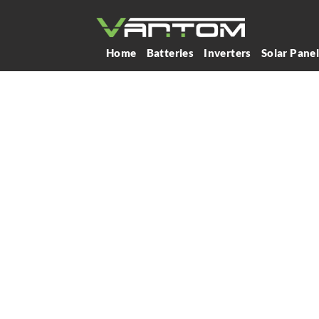
Home
Batteries
Inverters
Solar Pane
ليثيوم في كينيا
ل نظم تخزين
تتمتع Vantom Power بخبرة تزيد عن 10
ين الطاقة، وقد
موثوق به
مثل خبرة Vantom Power في تصنيع
 يتيح لها تقديم