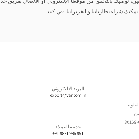
ين، نوصيك بالتحقق من موقعنا الإلكتروني أو الاتصال بفريق خدم
نك شراء بطارياتنا و انفرتراتنا في كينيا
البريد الالكتروني
export@vantom.in
لعلوم
شركة لجوس المحدودة. ص.ب 00100-30169،
خدمة العملاء
+91 9821 996 991