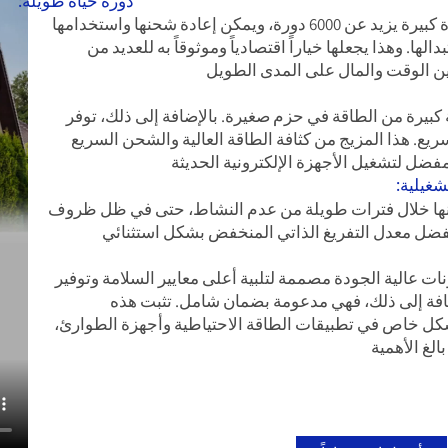
دورة حياة طويلة:
 يزيد عن 6000 دورة
، ويمكن إعادة شحنها واستخدامها
الها. وهذا يجعلها خيار
اً اقتصادياً وموثوقاً به للعديد من
ين الوقت والمال على المدى الطويل
كبيرة من الطاقة في حزم صغيرة. بالإضافة إلى ذلك، توفر
ع. هذا المزيج من كثافة الطاقة العالية والشحن السريع
مفضل لتشغيل الأجهزة الإلكترونية الحديثة
شغيلية:
حنها خلال فترات طويلة من عدم النشاط، حتى في ظل ظروف
ضل معدل التفريغ الذاتي المنخفض بشكل استثنائي
ت عالية الجودة مصممة لتلبية أعلى معايير السلامة وتوفير
ضافة إلى ذلك، فهي مدعومة بضمان شامل. تثبت هذه
 بشكل خاص في تطبيقات الطاقة الاحتياطية وأجهزة الطوارئ،
الغ الأهمية