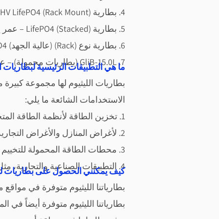
4. بطارية HV LifePO4 (Rack Mount) – عمر يزيد عن 15 عام
5. بطارية LifePO4 (Stacked) – عمر يزيد عن 15 عام
6. بطارية نوع (Rack) (عالية الجهد) LifePO4 – عمر يزيد عن 15 عام
7. GliB-15.0L (بطاريات محمولة) – عمر يزيد عن 15 عام
في كينيا؟Vantom Power ما هي التطبيقات الرئيسية لبطاريا
بطاريات الليثيوم لها مجموعة كبيرة م
الاستخدامات الشائعة ما يلي:
1. تخزين الطاقة لأن
ظمة الطاقة المتج
2. لأغراض المنازل والأغراض التجارية.
3. محطات الطاقة المحمولة للتخييم والأنشطة في الهواء الطلق وحالات الطوارئ.
4. التطبيقات الصناعية والتجارية، مثل رافعات الشوك ومعدات البناء والطاقة الاحتياطية للاتصالات
كيف يمكنني الحصول على بطاريات ليثي
بطارياتنا الليثيوم متوفرة في مواقع 
بطارياتنا الليثيوم متوفرة أيضاً في