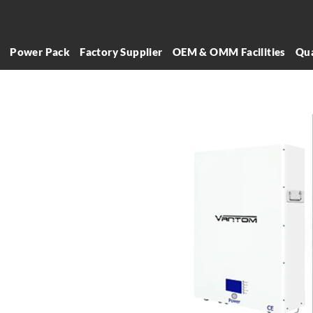
l
Power Pack
Factory Supplier
OEM & OMM Facilities
Qua
أفضل بطاريات ال
هي الشركة الرائدة في مجا
الطاقة والبطاريات في كينيا
سنوات في صناعة أنظمة تخز
أثبتت نفسها كمُصنّع ومورّد 
لبطاريات الليثيوم الى كينيا
تت
وتوريد بطاريات الليثيوم، مما