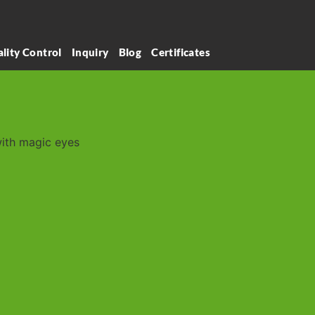
lity Control
Inquiry
Blog
Certificates