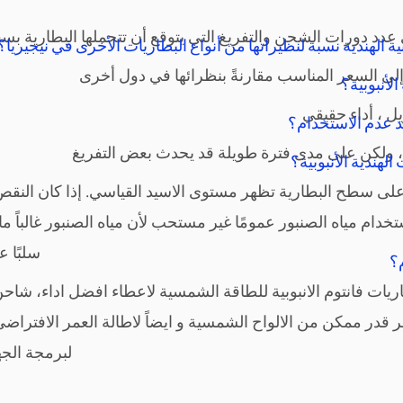
 دورات الشحن والتفريغ التي يتوقع أن تتحملها البطارية بسعة 50٪ قبل تقليل سعتها بشكل كب
بية الهندية نسبة لنظيراتها من أنواع البطاريات الأخرى في نيجيريا؟
فة إلى السعر المناسب مقارنةً بنظرائها في دول أخرى
لأنبوبية؟
ل ، أداء حقيقي
د عدم الاستخدام؟
م ، ولكن على مدى فترة طويلة قد يحدث بعض التفريغ
لهندية الأنبوبية؟
ى سطح البطارية تظهر مستوى الاسيد القياسي. إذا كان النقص 
خدام مياه الصنبور عمومًا غير مستحب لأن مياه الصنبور غالباً 
سلبًا ع
م؟
بطاريات فانتوم الانبوبية للطاقة الشمسية لاعطاء افضل اداء، 
بر قدر ممكن من الالواح الشمسية و ايضاً لاطالة العمر الافترا
لبرمجة الجه