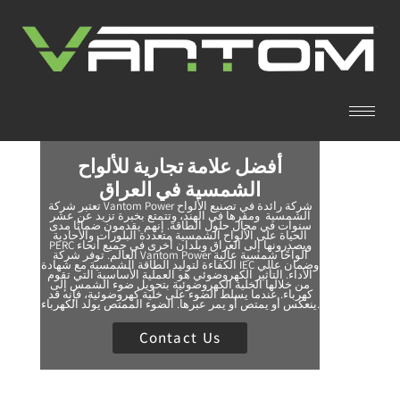
أفضل علامة تجارية للألواح
الشمسية في العراق
تعتبر شركة Vantom Power شركة رائدة في تصنيع الألواح
الشمسية ومقرها في الهند، وتتمتع بخبرة تزيد عن عشر
سنوات في مجال حلول الطاقة. إنهم يقدمون ضمانًا مدى
الحياة على الألواح الشمسية متعددة البلورات والأحادية
PERC ويصدرونها إلى العراق وبلدان أخرى في جميع أنحاء
العالم. توفر شركة Vantom Power ألواحًا شمسية عالية
الكفاءة لتوليد الطاقة الشمسية مع شهادة IEC وضمان عالي
الأداء. التأثير الكهروضوئي هو العملية الأساسية التي تقوم
من خلالها الخلية الكهروضوئية بتحويل ضوء الشمس إلى
كهرباء. عندما يسلط الضوء على خلية كهروضوئية، فإنه قد
ينعكس أو يمتص أو يمر عبرها. الضوء الممتص يولد الكهرباء.
Contact Us