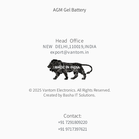
AGM Gel Battery
Head Office
NEW DELHI,110019,INDIA
export@vantom.in
© 2025 Vantom Electronics. All Rights Reserved.
Created by Basha IT Solutions.
Contact:
+91 7291809220
+91 9717397621
Orthopedic hospiital in Guntur
Ja Nein Generator
Gorilla safaris africa