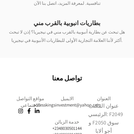
تنافسية. لمعرفة المزيد، اتصل بنا الآن
بطاريات انبوبية بالقرب مني
هل تبحث عن بطارية أنبوبية بالقرب مني في نيجيريا؟ إذن لا تبحث
أكثر لأننا العلامة التجارية الأولى للبطاريات الأنبوبية في نيجيريا.
تواصل معنا
العنوان
الايميل
مواقع التواصل
accesskingsinvestment@yahoo.com
الاجتماعي
عنوان المكتب
F2049
الرئيسي:
خدمة الزبائن
و F2050 سوق
+2348030501144
أجو ألابا