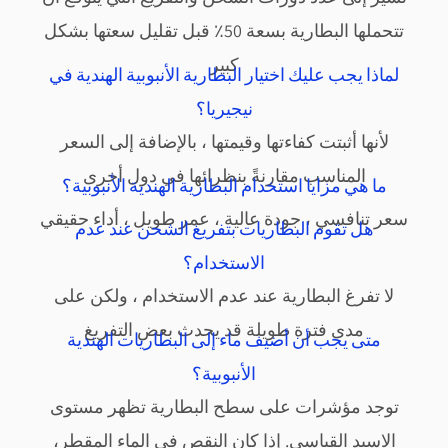
تتحملها البطارية بسعة 50٪ قبل تقليل سعتها بشكل
كبير
لماذا يجب عليك اختيار البطارية الأنبوبية الهندية في
نيجيريا؟
لأنها أثبتت كفاءتها وقيمتها ، بالإضافة إلى السعر
المناسب مقارنةً بنظرائها في دول أخرى
ما هي مزايا استخدام البطارية الهندية الأنبوبية؟
سعر تنافسي ، جودة عالية ، عمر طويل ، أداء حقيقي
هل تقوم البطاريات بتفريغ الشحن عند عدم
الاستخدام؟
لا تفرغ البطارية عند عدم الاستخدام ، ولكن على
مدى فترة طويلة قد يحدث بعض التفريغ
متى يجب أن أضيف ماء إلى البطاريات الهندية
الأنبوبية؟
توجد مؤشرات على سطح البطارية تظهر مستوى
الاسيد القياسي. إذا كان النقص في الماء المقطر،