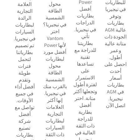
Power
للبطاريات
محول
العلامة
أفضل
في نيجيريا
الطاقة
التجارية
بطاريات
وتوفر
الشمسية
الرائدة
الدراجات
بطاريات
في نيجيريا؟
لبطاريات
في نيجيريا.
AGM عالية
اختر
السيارات
تأتي
الجودة ذات
Vantom
في نيجيريا.
بطاريتنا
متانة عالية
Power لأنها
تم تصميم
للدراجة مع
وعمر
أفضل مورد
بطارياتنا
تقنية
أطول.
لبطاريات
لتحمل
تساعدها
احصل على
محول
فترات
على
أحدث
الطاقة
طويلة
الاستمرار
أسعار
الشمسية
وتقدم
لفترة أطول
بطاريات
بالقرب منك
أفضل أداء
وتجعلها أكثر
AGM في
في نيجيريا.
في جميع
متانة. اختر
نيجيريا.
إنها أكثر
الأوقات.
أفضل
اتصل الآن
العلامات
تواصل مع
بطارية
التجارية
أفضل
للدراجة
لبطاريات
شركة
ذات الثقة
السيارات
تصنيع
العالية في
ذات الثقة
بطاريات
نيجيريا