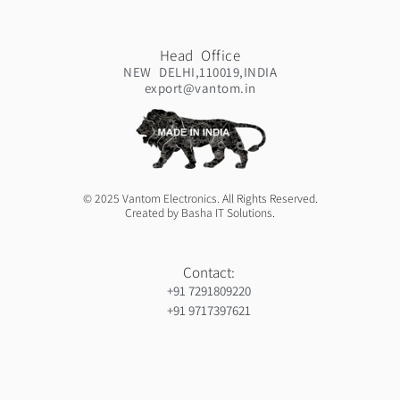
Head Office
NEW DELHI,110019,INDIA
export@vantom.in
© 2025 Vantom Electronics. All Rights Reserved.
Created by Basha IT Solutions.
Contact:
+91 7291809220
+91 9717397621
Orthopedic hospiital in Guntur
Ja Nein Generator
Gorilla safaris africa
Ameliya Safaris
Six sigma green belt certification in india
India holiday packages
Gynaecologist in Mauritius
Ocs Medecin
Eminent Consultants
Wordpress development company in delhi
Webserviceninjas
Unittex
Bidclan